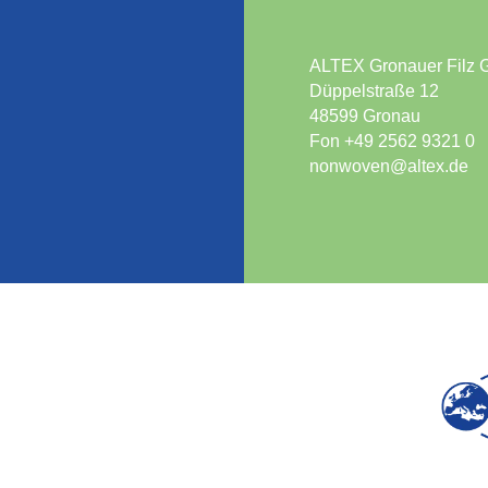
ALTEX Gronauer Filz
Düppelstraße 12
48599 Gronau
Fon +49 2562 9321 0
nonwoven@altex.de