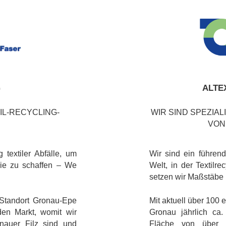
G
ALTE
IL-RECYCLING-
WIR SIND SPEZIA
VON
g textiler Abfälle, um
Wir sind ein führen
trie zu schaffen – We
Welt, in der Textilr
setzen wir Maßstäbe 
 Standort Gronau-Epe
Mit aktuell über 100 
den Markt, womit wir
Gronau jährlich ca.
onauer Filz sind und
Fläche von über 4