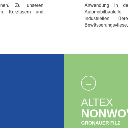
ienen. Zu unseren
Anwendung in den
en, Kurzfasern und
Automobilbauteile
industriellen Be
Bewässerungsvliese, A
→
ALTEX
NONWO
GRONAUER FILZ